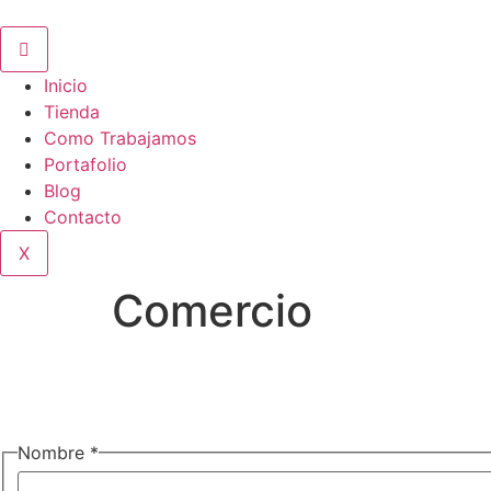
Ir
al
contenido
Inicio
Tienda
Como Trabajamos
Portafolio
Blog
Contacto
X
Comercio
ciudad
Nombre
*
espacio
tienes?